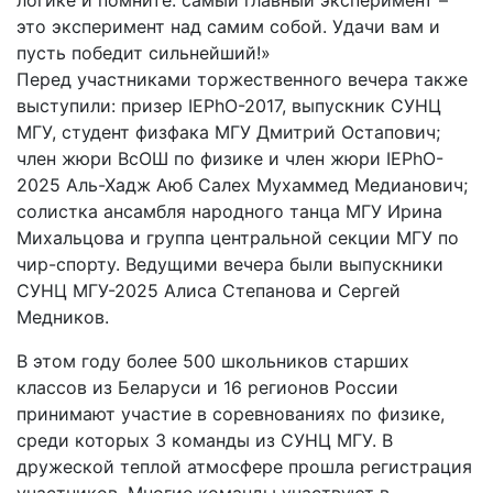
логике и помните: самый главный эксперимент –
это эксперимент над самим собой. Удачи вам и
пусть победит сильнейший!»
Перед участниками торжественного вечера также
выступили: призер IEPhO-2017, выпускник СУНЦ
МГУ, студент физфака МГУ Дмитрий Остапович;
член жюри ВсОШ по физике и член жюри IEPhO-
2025 Аль-Хадж Аюб Салех Мухаммед Медианович;
солистка ансамбля народного танца МГУ Ирина
Михальцова и группа центральной секции МГУ по
чир-спорту. Ведущими вечера были выпускники
СУНЦ МГУ-2025 Алиса Степанова и Сергей
Медников.
В этом году более 500 школьников старших
классов из Беларуси и 16 регионов России
принимают участие в соревнованиях по физике,
среди которых 3 команды из СУНЦ МГУ. В
дружеской теплой атмосфере прошла регистрация