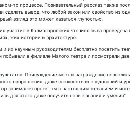
каком-то процессе. Познавательный рассказ также пос
и сделать вывод, что любой закон или свойство из од
ервый взгляд это может казаться глупостью.
х участие в Колмогоровских чтениях была проведена 
иях, жих истории и архитектуре.
 и их научным руководителям бесплатно посетить теат
 побывали в филиале Малого театра и посмотрели две
зультатов. Присуждение мест и награждение позволил
учного направления, даже сложность исследований и у
тор занимался проектом с настоящим желанием и интер
ись для этого даже получить новые знания и умения".