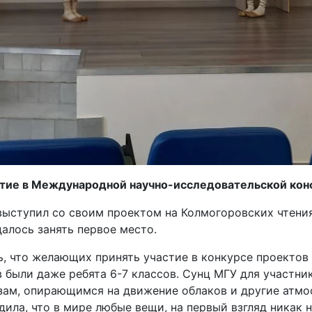
стие в Международной научно-исследовательской ко
выступил со своим проектом на Колмогоровских чтени
алось занять первое место.
ь, что желающих принять участие в конкурсе проектов
в были даже ребята 6-7 классов. Сунц МГУ для участни
ам, опирающимся на движение облаков и другие атмос
дила, что в мире любые вещи, на первый взгляд никак 